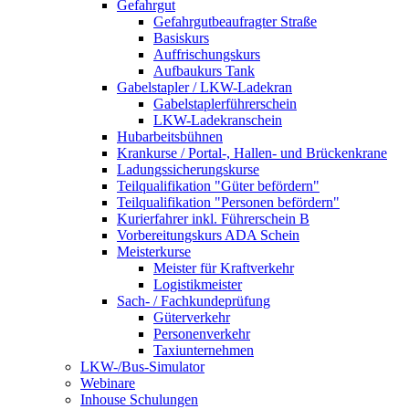
Gefahrgut
Gefahrgutbeaufragter Straße
Basiskurs
Auffrischungskurs
Aufbaukurs Tank
Gabelstapler / LKW-Ladekran
Gabelstaplerführerschein
LKW-Ladekranschein
Hubarbeitsbühnen
Krankurse / Portal-, Hallen- und Brückenkrane
Ladungssicherungskurse
Teilqualifikation "Güter befördern"
Teilqualifikation "Personen befördern"
Kurierfahrer inkl. Führerschein B
Vorbereitungskurs ADA Schein
Meisterkurse
Meister für Kraftverkehr
Logistikmeister
Sach- / Fachkundeprüfung
Güterverkehr
Personenverkehr
Taxiunternehmen
LKW-/Bus-Simulator
Webinare
Inhouse Schulungen