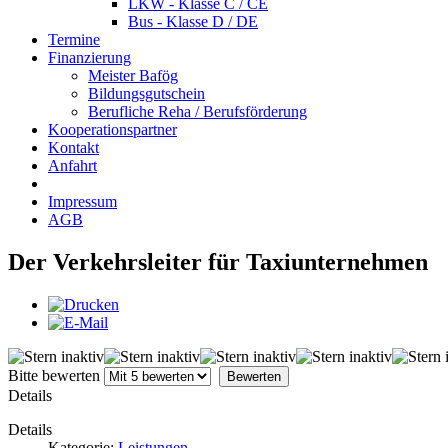
LKW - Klasse C / CE
Bus - Klasse D / DE
Termine
Finanzierung
Meister Bafög
Bildungsgutschein
Berufliche Reha / Berufsförderung
Kooperationspartner
Kontakt
Anfahrt
Impressum
AGB
Der Verkehrsleiter für Taxiunternehmen
Bitte bewerten
Details
Details
Kategorie:
Leistungen