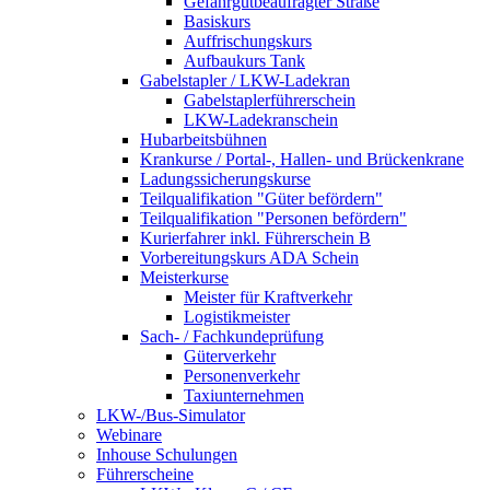
Gefahrgutbeaufragter Straße
Basiskurs
Auffrischungskurs
Aufbaukurs Tank
Gabelstapler / LKW-Ladekran
Gabelstaplerführerschein
LKW-Ladekranschein
Hubarbeitsbühnen
Krankurse / Portal-, Hallen- und Brückenkrane
Ladungssicherungskurse
Teilqualifikation "Güter befördern"
Teilqualifikation "Personen befördern"
Kurierfahrer inkl. Führerschein B
Vorbereitungskurs ADA Schein
Meisterkurse
Meister für Kraftverkehr
Logistikmeister
Sach- / Fachkundeprüfung
Güterverkehr
Personenverkehr
Taxiunternehmen
LKW-/Bus-Simulator
Webinare
Inhouse Schulungen
Führerscheine