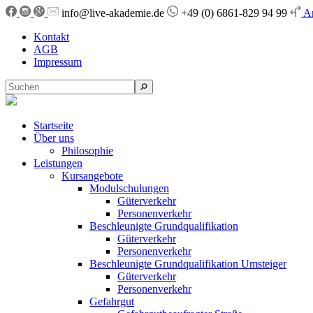
Jahr
Monat
Jahr
Monat
info@live-akademie.de
+49 (0) 6861-829 94 99
An
Kontakt
AGB
Impressum
⚲
Startseite
Über uns
Philosophie
Leistungen
Kursangebote
Modulschulungen
Güterverkehr
Personenverkehr
Beschleunigte Grundqualifikation
Güterverkehr
Personenverkehr
Beschleunigte Grundqualifikation Umsteiger
Güterverkehr
Personenverkehr
Gefahrgut