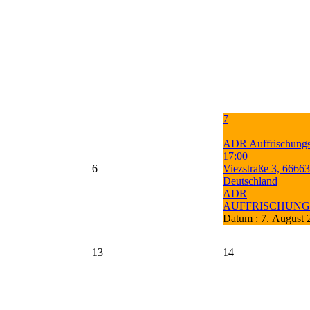
7
ADR Auffrischungs
17:00
6
Viezstraße 3, 66663
Deutschland
ADR
AUFFRISCHUN
Datum :
7. August 
13
14