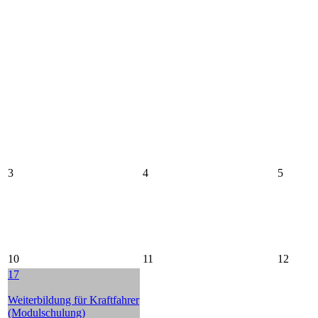
3
4
5
10
11
12
17
Weiterbildung für Kraftfahrer
(Modulschulung)