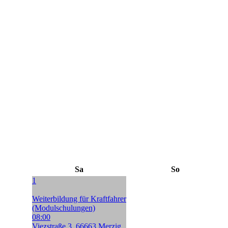
Sa
So
1
Weiterbildung für Kraftfahrer
(Modulschulungen)
08:00
Viezstraße 3, 66663 Merzig,