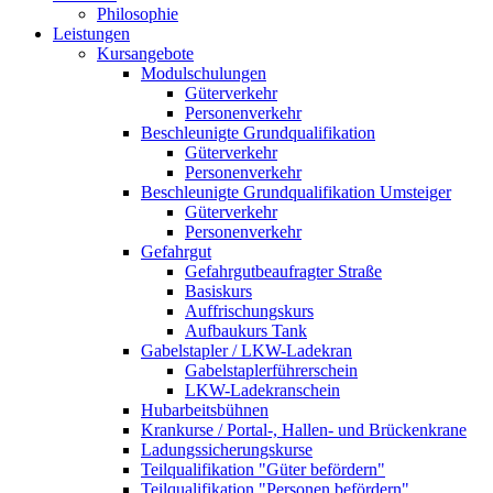
Philosophie
Leistungen
Kursangebote
Modulschulungen
Güterverkehr
Personenverkehr
Beschleunigte Grundqualifikation
Güterverkehr
Personenverkehr
Beschleunigte Grundqualifikation Umsteiger
Güterverkehr
Personenverkehr
Gefahrgut
Gefahrgutbeaufragter Straße
Basiskurs
Auffrischungskurs
Aufbaukurs Tank
Gabelstapler / LKW-Ladekran
Gabelstaplerführerschein
LKW-Ladekranschein
Hubarbeitsbühnen
Krankurse / Portal-, Hallen- und Brückenkrane
Ladungssicherungskurse
Teilqualifikation "Güter befördern"
Teilqualifikation "Personen befördern"