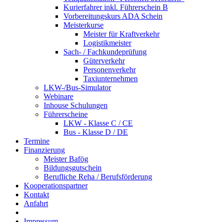
Kurierfahrer inkl. Führerschein B
Vorbereitungskurs ADA Schein
Meisterkurse
Meister für Kraftverkehr
Logistikmeister
Sach- / Fachkundeprüfung
Güterverkehr
Personenverkehr
Taxiunternehmen
LKW-/Bus-Simulator
Webinare
Inhouse Schulungen
Führerscheine
LKW - Klasse C / CE
Bus - Klasse D / DE
Termine
Finanzierung
Meister Bafög
Bildungsgutschein
Berufliche Reha / Berufsförderung
Kooperationspartner
Kontakt
Anfahrt
Impressum