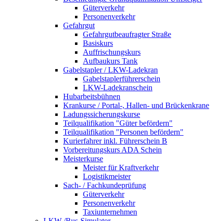
Güterverkehr
Personenverkehr
Gefahrgut
Gefahrgutbeaufragter Straße
Basiskurs
Auffrischungskurs
Aufbaukurs Tank
Gabelstapler / LKW-Ladekran
Gabelstaplerführerschein
LKW-Ladekranschein
Hubarbeitsbühnen
Krankurse / Portal-, Hallen- und Brückenkrane
Ladungssicherungskurse
Teilqualifikation "Güter befördern"
Teilqualifikation "Personen befördern"
Kurierfahrer inkl. Führerschein B
Vorbereitungskurs ADA Schein
Meisterkurse
Meister für Kraftverkehr
Logistikmeister
Sach- / Fachkundeprüfung
Güterverkehr
Personenverkehr
Taxiunternehmen
LKW-/Bus-Simulator