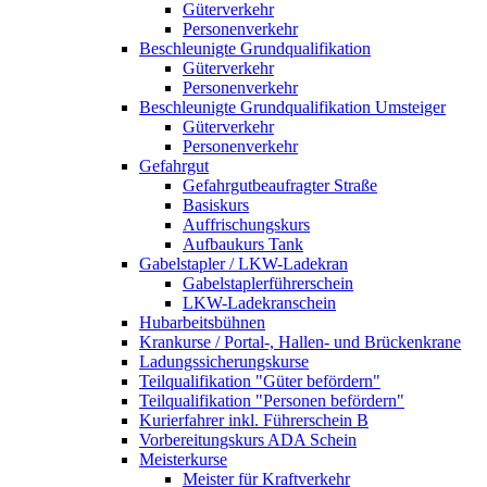
Güterverkehr
Personenverkehr
Beschleunigte Grundqualifikation
Güterverkehr
Personenverkehr
Beschleunigte Grundqualifikation Umsteiger
Güterverkehr
Personenverkehr
Gefahrgut
Gefahrgutbeaufragter Straße
Basiskurs
Auffrischungskurs
Aufbaukurs Tank
Gabelstapler / LKW-Ladekran
Gabelstaplerführerschein
LKW-Ladekranschein
Hubarbeitsbühnen
Krankurse / Portal-, Hallen- und Brückenkrane
Ladungssicherungskurse
Teilqualifikation "Güter befördern"
Teilqualifikation "Personen befördern"
Kurierfahrer inkl. Führerschein B
Vorbereitungskurs ADA Schein
Meisterkurse
Meister für Kraftverkehr