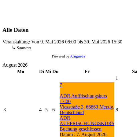
Alle Daten
Veranstaltung:
Von
9. Mai 2026
08:00
bis
30. Mai 2026
15:30
↳
Samstag
Powered by
iCagenda
August 2026
Mo
Di
Mi
Do
Fr
S
1
7
ADR Auffrischungskurs
17:00
Viezstraße 3, 66663 Merzig,
3
4
5
6
8
Deutschland
ADR
AUFFRISCHUNGSKURS
Buchung geschlossen
Datum :
7. August 2026