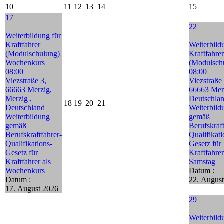
10
11
12
13
14
15
17
22
Weiterbildung für
Kraftfahrer
Weiterbild
(Modulschulung)
Kraftfahrer
Wochenkurs
(Modulsch
08:00
08:00
Viezstraße 3,
Viezstraße 
66663 Merzig,
66663 Mer
Merzig ,
Deutschla
18
19
20
21
Deutschland
Weiterbild
Weiterbildung
gemäß
gemäß
Berufskraft
Berufskraftfahrer-
Qualifikati
Qualifikations-
Gesetz für
Gesetz für
Kraftfahrer
Kraftfahrer als
Samstag
Wochenkurs
Datum :
Datum :
22. Augus
17. August 2026
29
Weiterbild