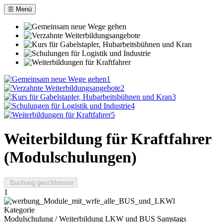
Jahr
Monat
Jahr
Monat
☰ Menü
1
2
3
4
5
Weiterbildung für Kraftfahrer
(Modulschulungen)
Buchung geschlossen
1
Kategorie
Modulschulung / Weiterbildung LKW und BUS Samstags